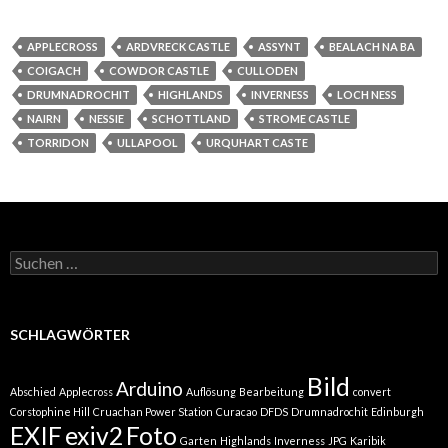
APPLECROSS
ARDVRECK CASTLE
ASSYNT
BEALACH NA BA
COIGACH
COWDOR CASTLE
CULLODEN
DRUMNADROCHIT
HIGHLANDS
INVERNESS
LOCH NESS
NAIRN
NESSIE
SCHOTTLAND
STROME CASTLE
TORRIDON
ULLAPOOL
URQUHART CASTE
Suchen
nach:
SCHLAGWÖRTER
Bild
Arduino
Abschied
Applecross
Auflösung
Bearbeitung
convert
Corstophine Hill
Cruachan Power Station
Curacao
DFDS
Drumnadrochit
Edinburgh
EXIF
exiv2
Foto
Garten
Highlands
Inverness
JPG
Karibik