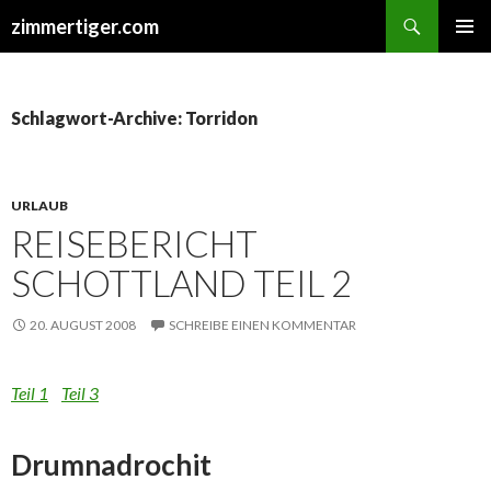
Suchen
zimmertiger.com
ZUM
PRIMÄR
INHALT
MENÜ
SPRINGEN
Schlagwort-Archive: Torridon
URLAUB
REISEBERICHT
SCHOTTLAND TEIL 2
20. AUGUST 2008
SCHREIBE EINEN KOMMENTAR
Teil 1
Teil 3
Drumnadrochit