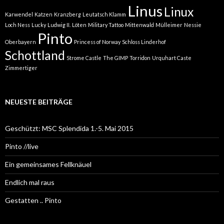
Linus
Linux
Karwendel
Katzen
Kranzberg
Leutatsch Klamm
Loch Ness
Lucky
Ludwig II.
Löten
Military Tattoo
Mittenwald
Mülleimer
Nessie
Pinto
Oberbayern
Princess of Norway
Schloss Linderhof
Schottland
Strome Castle
The GIMP
Torridon
Urquhart Caste
Zimmertiger
NEUESTE BEITRÄGE
Geschützt: MSC Splendida 1.-5. Mai 2015
Pinto //live
Ein gemeinsames Fellknäuel
Endlich mal raus
Gestatten .. Pinto