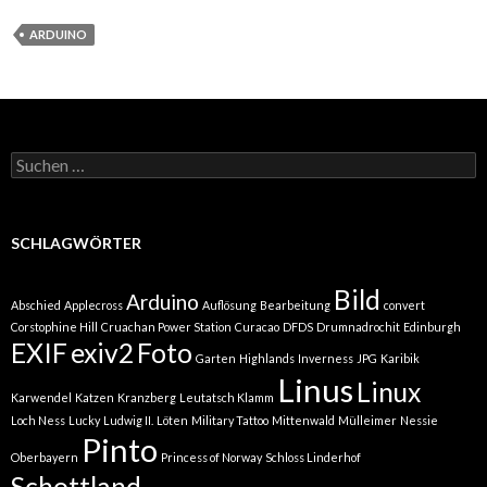
ARDUINO
Suchen
nach:
SCHLAGWÖRTER
Bild
Arduino
Abschied
Applecross
Auflösung
Bearbeitung
convert
Corstophine Hill
Cruachan Power Station
Curacao
DFDS
Drumnadrochit
Edinburgh
EXIF
exiv2
Foto
Garten
Highlands
Inverness
JPG
Karibik
Linus
Linux
Karwendel
Katzen
Kranzberg
Leutatsch Klamm
Loch Ness
Lucky
Ludwig II.
Löten
Military Tattoo
Mittenwald
Mülleimer
Nessie
Pinto
Oberbayern
Princess of Norway
Schloss Linderhof
Schottland