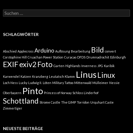
Suchen
nach:
SCHLAGWÖRTER
Bild
Arduino
Abschied
Applecross
Auflösung
Bearbeitung
convert
Corstophine Hill
Cruachan Power Station
Curacao
DFDS
Drumnadrochit
Edinburgh
EXIF
exiv2
Foto
Garten
Highlands
Inverness
JPG
Karibik
Linus
Linux
Karwendel
Katzen
Kranzberg
Leutatsch Klamm
Loch Ness
Lucky
Ludwig II.
Löten
Military Tattoo
Mittenwald
Mülleimer
Nessie
Pinto
Oberbayern
Princess of Norway
Schloss Linderhof
Schottland
Strome Castle
The GIMP
Torridon
Urquhart Caste
Zimmertiger
NEUESTE BEITRÄGE