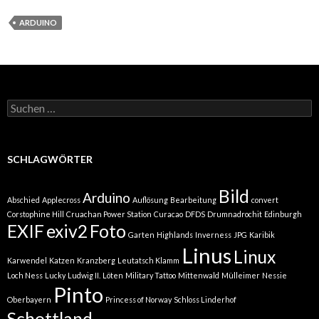
ARDUINO
Suchen
nach:
SCHLAGWÖRTER
Bild
Arduino
Abschied
Applecross
Auflösung
Bearbeitung
convert
Corstophine Hill
Cruachan Power Station
Curacao
DFDS
Drumnadrochit
Edinburgh
EXIF
exiv2
Foto
Garten
Highlands
Inverness
JPG
Karibik
Linus
Linux
Karwendel
Katzen
Kranzberg
Leutatsch Klamm
Loch Ness
Lucky
Ludwig II.
Löten
Military Tattoo
Mittenwald
Mülleimer
Nessie
Pinto
Oberbayern
Princess of Norway
Schloss Linderhof
Schottland