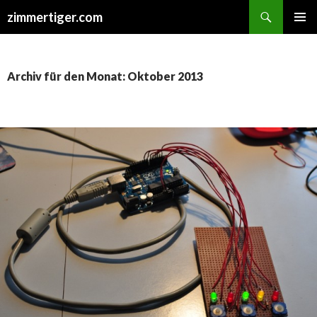
Suchen
zimmertiger.com
ZUM
PRIMÄR
INHALT
MENÜ
SPRINGEN
Archiv für den Monat: Oktober 2013