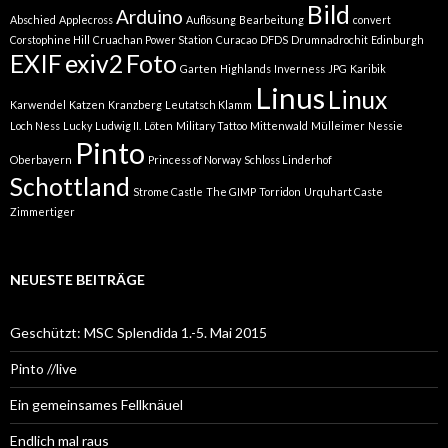
Bild
Arduino
Abschied
Applecross
Auflösung
Bearbeitung
convert
Corstophine Hill
Cruachan Power Station
Curacao
DFDS
Drumnadrochit
Edinburgh
EXIF
exiv2
Foto
Garten
Highlands
Inverness
JPG
Karibik
Linus
Linux
Karwendel
Katzen
Kranzberg
Leutatsch Klamm
Loch Ness
Lucky
Ludwig II.
Löten
Military Tattoo
Mittenwald
Mülleimer
Nessie
Pinto
Oberbayern
Princess of Norway
Schloss Linderhof
Schottland
Strome Castle
The GIMP
Torridon
Urquhart Caste
Zimmertiger
NEUESTE BEITRÄGE
Geschützt: MSC Splendida 1.-5. Mai 2015
Pinto //live
Ein gemeinsames Fellknäuel
Endlich mal raus