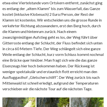
etwa eine Viertelstunde vom Ortskern entfernt, zunächst ging
es entlang der „altem Klamm“ bis zum Wasserfall, das Ganze
kostet (inklusive Klobesuch) 2 Euro/Person, der Rest der
Klamm ist kostenlos. Wir entscheiden uns die grosse Runde in
verkehrter Richtung abzuwandern, erst den Berg hoch, durch
die Klamm und hintenrum zurück. Nach einem
zwanzigminütigen Aufstieg geht es los, der Weg führt über
Gitterroste entlang der Schlucht, der Fluss befindet sich unten
in circa 60 Metern Tiefe. Der Weg schlängelt sich eine ganze
Weile entlang der Schlucht, kurz vorm Schluss kommt nochmal
eine Brücke quer hinüber. Man fragt sich wie die das ganze
Eisenzeugs hier hoch bekommen haben. Der Rückweg ist
weniger spektakulär und erstaunlich flott erreicht man den
Ausfluggasthof „Gletscherschliff“. Der Weg zurück bis nach
Mittenwald ist schnell erledigt, aufgrund der Temperaturen
verschieben wir die nächste Tour auf die nächsten Tage.