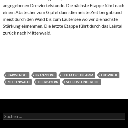
angegebenen Dreiviertelstunde. Die nächste Etappe führt nach
einem Abstecher zum Gipfel dann die meiste Zeit bergab und
meist durch den Wald bis zum Lautersee wo wir die nächste
Stärkung einnehmen. Die letzte Etappe führt durch das Laintal
zurück nach Mittenwald.
KARWENDEL
KRANZBERG
LEUTATSCH KLAMM
LUDWIG II.
MITTENWALD
OBERBAYERN
SCHLOSS LINDERHOF
Suchen
nach: