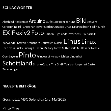
SCHLAGWÖRTER
Bild
Arduino
Abschied
Applecross
Auflösung
Bearbeitung
convert
Corstophine Hill
Cruachan Power Station
Curacao
DFDS
Drumnadrochit
Edinburgh
EXIF
exiv2
Foto
Garten
Highlands
Inverness
JPG
Karibik
Linus
Linux
Karwendel
Katzen
Kranzberg
Leutatsch Klamm
Loch Ness
Lucky
Ludwig II.
Löten
Military Tattoo
Mittenwald
Mülleimer
Nessie
Pinto
Oberbayern
Princess of Norway
Schloss Linderhof
Schottland
Strome Castle
The GIMP
Torridon
Urquhart Caste
Zimmertiger
NEUESTE BEITRÄGE
Geschützt: MSC Splendida 1.-5. Mai 2015
Pinto //live