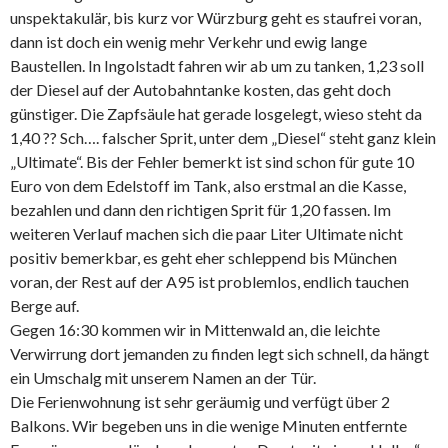
unspektakulär, bis kurz vor Würzburg geht es staufrei voran,
dann ist doch ein wenig mehr Verkehr und ewig lange
Baustellen. In Ingolstadt fahren wir ab um zu tanken, 1,23 soll
der Diesel auf der Autobahntanke kosten, das geht doch
günstiger. Die Zapfsäule hat gerade losgelegt, wieso steht da
1,40 ?? Sch…. falscher Sprit, unter dem „Diesel“ steht ganz klein
„Ultimate“. Bis der Fehler bemerkt ist sind schon für gute 10
Euro von dem Edelstoff im Tank, also erstmal an die Kasse,
bezahlen und dann den richtigen Sprit für 1,20 fassen. Im
weiteren Verlauf machen sich die paar Liter Ultimate nicht
positiv bemerkbar, es geht eher schleppend bis München
voran, der Rest auf der A95 ist problemlos, endlich tauchen
Berge auf.
Gegen 16:30 kommen wir in Mittenwald an, die leichte
Verwirrung dort jemanden zu finden legt sich schnell, da hängt
ein Umschalg mit unserem Namen an der Tür.
Die Ferienwohnung ist sehr geräumig und verfügt über 2
Balkons. Wir begeben uns in die wenige Minuten entfernte