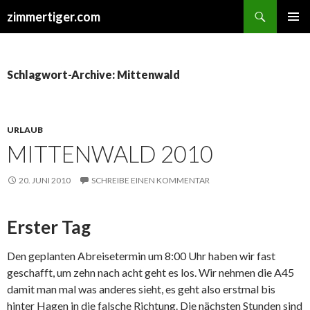
Suchen
zimmertiger.com
ZUM
PRIMÄR
INHALT
MENÜ
SPRINGEN
Schlagwort-Archive: Mittenwald
URLAUB
MITTENWALD 2010
20. JUNI 2010
SCHREIBE EINEN KOMMENTAR
Erster Tag
Den geplanten Abreisetermin um 8:00 Uhr haben wir fast
geschafft, um zehn nach acht geht es los. Wir nehmen die A45
damit man mal was anderes sieht, es geht also erstmal bis
hinter Hagen in die falsche Richtung. Die nächsten Stunden sind