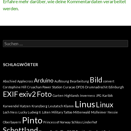
Erfahre mehr darüber, wie deine Kommentardaten verarbeitet
werden
.
Suchen
nach:
SCHLAGWÖRTER
Bild
Arduino
Abschied
Applecross
Auflösung
Bearbeitung
convert
Corstophine Hill
Cruachan Power Station
Curacao
DFDS
Drumnadrochit
Edinburgh
EXIF
exiv2
Foto
Garten
Highlands
Inverness
JPG
Karibik
Linus
Linux
Karwendel
Katzen
Kranzberg
Leutatsch Klamm
Loch Ness
Lucky
Ludwig II.
Löten
Military Tattoo
Mittenwald
Mülleimer
Nessie
Pinto
Oberbayern
Princess of Norway
Schloss Linderhof
Schottland