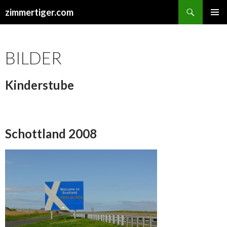
Suchen
zimmertiger.com
ZUM
PRIMÄR
INHALT
MENÜ
SPRINGEN
BILDER
Kinderstube
Schottland 2008