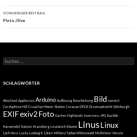
Beitrags-
VORHERIGER BEITRAG
Navigation
Pinto //live
Suchen
nach:
SCHLAGWÖRTER
Bild
Arduino
Abschied
Applecross
Auflösung
Bearbeitung
convert
Corstophine Hill
Cruachan Power Station
Curacao
DFDS
Drumnadrochit
Edinburgh
EXIF
exiv2
Foto
Garten
Highlands
Inverness
JPG
Karibik
Linus
Linux
Karwendel
Katzen
Kranzberg
Leutatsch Klamm
Loch Ness
Lucky
Ludwig II.
Löten
Military Tattoo
Mittenwald
Mülleimer
Nessie