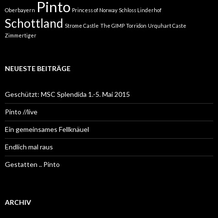
Pinto
Oberbayern
Princess of Norway
Schloss Linderhof
Schottland
Strome Castle
The GIMP
Torridon
Urquhart Caste
Zimmertiger
NEUESTE BEITRÄGE
Geschützt: MSC Splendida 1.-5. Mai 2015
Pinto //live
Ein gemeinsames Fellknäuel
Endlich mal raus
Gestatten .. Pinto
ARCHIV