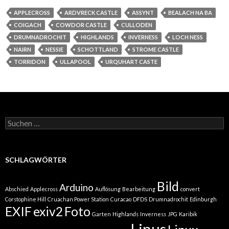
APPLECROSS
ARDVRECK CASTLE
ASSYNT
BEALACH NA BA
COIGACH
COWDOR CASTLE
CULLODEN
DRUMNADROCHIT
HIGHLANDS
INVERNESS
LOCH NESS
NAIRN
NESSIE
SCHOTTLAND
STROME CASTLE
TORRIDON
ULLAPOOL
URQUHART CASTE
Suchen
nach:
SCHLAGWÖRTER
Bild
Arduino
Abschied
Applecross
Auflösung
Bearbeitung
convert
Corstophine Hill
Cruachan Power Station
Curacao
DFDS
Drumnadrochit
Edinburgh
EXIF
exiv2
Foto
Garten
Highlands
Inverness
JPG
Karibik
Linus