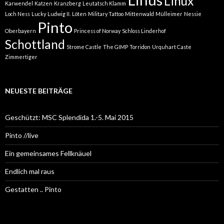
Linux
Karwendel
Katzen
Kranzberg
Leutatsch Klamm
Loch Ness
Lucky
Ludwig II.
Löten
Military Tattoo
Mittenwald
Mülleimer
Nessie
Pinto
Oberbayern
Princess of Norway
Schloss Linderhof
Schottland
Strome Castle
The GIMP
Torridon
Urquhart Caste
Zimmertiger
NEUESTE BEITRÄGE
Geschützt: MSC Splendida 1.-5. Mai 2015
Pinto //live
Ein gemeinsames Fellknäuel
Endlich mal raus
Gestatten .. Pinto