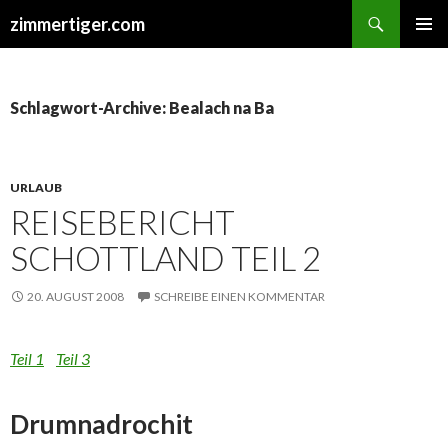
Suchen
zimmertiger.com
ZUM
PRIMÄR
INHALT
MENÜ
SPRINGEN
Schlagwort-Archive: Bealach na Ba
URLAUB
REISEBERICHT
SCHOTTLAND TEIL 2
20. AUGUST 2008
SCHREIBE EINEN KOMMENTAR
Teil 1
Teil 3
Drumnadrochit