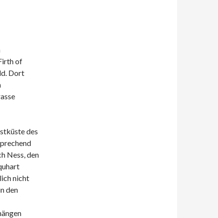
n
irth of
ld. Dort
n
rasse
estküste des
sprechend
ch Ness, den
quhart
lich nicht
in den
hängen