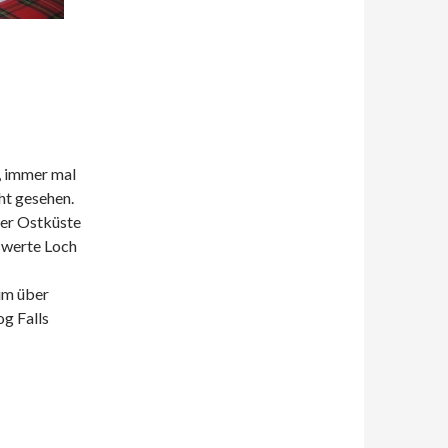
, immer mal
ht gesehen.
der Ostküste
swerte Loch
um über
g Falls