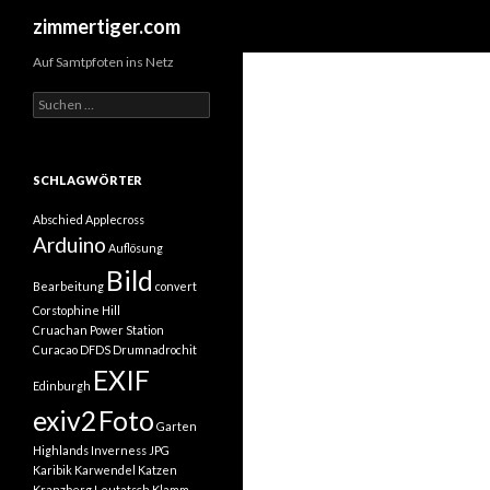
Suchen
zimmertiger.com
Auf Samtpfoten ins Netz
Suchen
nach:
SCHLAGWÖRTER
Abschied
Applecross
Arduino
Auflösung
Bild
Bearbeitung
convert
Corstophine Hill
Cruachan Power Station
Curacao
DFDS
Drumnadrochit
EXIF
Edinburgh
exiv2
Foto
Garten
Highlands
Inverness
JPG
Karibik
Karwendel
Katzen
Kranzberg
Leutatsch Klamm