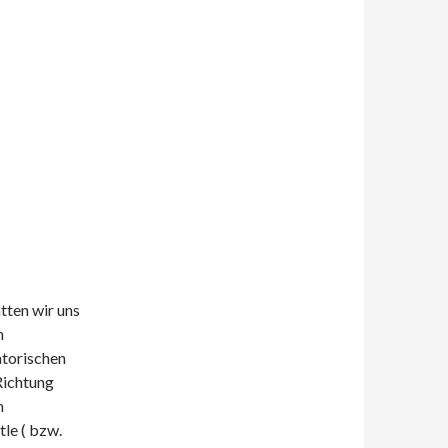
tten wir uns
n
atorischen
Richtung
m
le ( bzw.