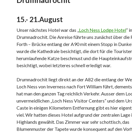
Drumnadrochit
15.- 21.August
Unser nächstes Hotel war das „
Loch Ness Lodge Hotel
“ i
Drumnadrochit. Die Anreise führte uns zunächst über die F
Forth – Brücke entlang der A90 mit einem Stopp in Dunke
wurde die Kathedrale besichtigt, die dort für die Touriste
herumlaufende Katze beschmust und die Haupteinkaufst
besichtigt, wobei letzteres schnell erledigt war.
Drumnadrochit liegt direkt an der A82 die entlang der W
Loch Ness von Inverness nach Fort William führt, dement
hat man den ganzen Tag reichlich Verkehr. Ausser dem Lo
unvermeidlichen „Loch Ness Visitor Centers“ und dem Ur
Caste in einigen Kilometern Entfernung gibt es hier eigent
viel. Wir hatten dieses Hotel aufgrund der zentralen Lage 
Highlands gewählt. Das Zimmer war sehr schottisch, das
Blumenmuster der Tapete wurde konsequent auf den Vor