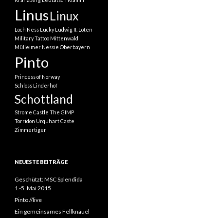
Linus
Linux
Loch Ness
Lucky
Ludwig II.
Löten
Military Tattoo
Mittenwald
Mülleimer
Nessie
Oberbayern
Pinto
Princess of Norway
Schloss Linderhof
Schottland
Strome Castle
The GIMP
Torridon
Urquhart Caste
Zimmertiger
NEUESTE BEITRÄGE
Geschützt: MSC Splendida
1.-5. Mai 2015
Pinto //live
Ein gemeinsames Fellknäuel