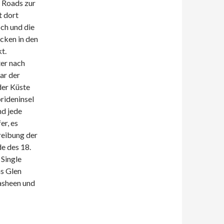
k Roads zur
t dort
och und die
ecken in den
t.
ter nach
war der
der Küste
brideninsel
nd jede
er, es
reibung der
e des 18.
 Single
as Glen
asheen und