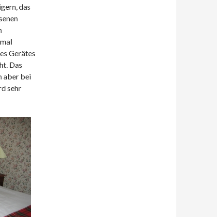
gern, das
ssenen
n
 mal
des Gerätes
ht. Das
h aber bei
rd sehr